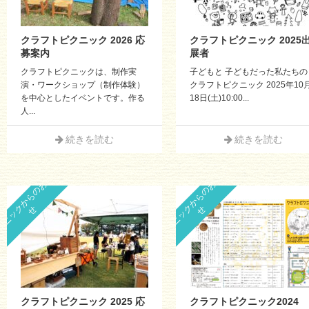
クラフトピクニック 2026 応
クラフトピクニック 2025
募案内
展者
クラフトピクニックは、制作実
子どもと 子どもだった私たちの
演・ワークショップ（制作体験）
クラフトピクニック 2025年10
を中心としたイベントです。作る
18日(土)10:00...
人...
続きを読む
続きを読む
ピ
ク
ニ
ッ
ク
か
ら
の
お
知
ら
ピ
ク
ニ
ッ
ク
か
ら
の
お
知
ら
せ
せ
クラフトピクニック 2025 応
クラフトピクニック2024