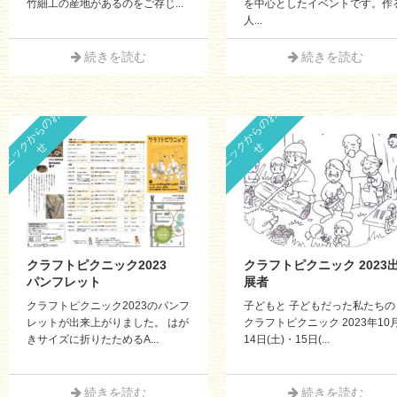
竹細工の産地があるのをご存じ...
を中心としたイベントです。作
人...
続きを読む
続きを読む
ピ
ク
ニ
ッ
ク
か
ら
の
お
知
ら
ピ
ク
ニ
ッ
ク
か
ら
の
お
知
ら
せ
せ
クラフトピクニック2023
クラフトピクニック 2023
パンフレット
展者
クラフトピクニック2023のパンフ
子どもと 子どもだった私たちの
レットが出来上がりました。 はが
クラフトピクニック 2023年10
きサイズに折りたためるA...
14日(土)・15日(...
続きを読む
続きを読む