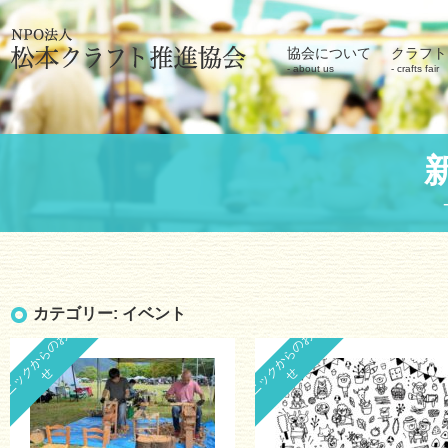
協会について
クラフト
about us
crafts fair
カテゴリー:
イベント
ピ
ク
ニ
ッ
ク
か
ら
の
お
知
ら
ピ
ク
ニ
ッ
ク
か
ら
の
お
知
ら
せ
せ