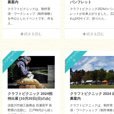
募案内
パンフレット
クラフトピクニックは、制作実
クラフトピクニック2024のパ
演・ワークショップ（制作体験）
レットが出来上がりました。 広
を中心としたイベントです。作る
ればA3サイズ、折りたた...
人...
続きを読む
続きを読む
ピ
ク
ニ
ッ
ク
か
ら
の
お
知
ら
ピ
ク
ニ
ッ
ク
か
ら
の
お
知
ら
せ
せ
クラフトピクニック 2024招
クラフトピクニック 2024 
待出展 [10月20日(日)のみ]
募案内
須賀川竹細工振興会 百瀬晃平 長
クラフトピクニックは、制作実
野県の北部に、江戸時代から続く
演・ワークショップ（制作体験