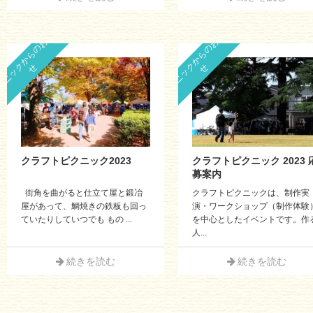
ピ
ク
ニ
ッ
ク
か
ら
の
お
知
ら
ピ
ク
ニ
ッ
ク
か
ら
の
お
知
ら
せ
せ
クラフトピクニック2023
クラフトピクニック 2023 
募案内
街角を曲がると仕立て屋と鍛冶
クラフトピクニックは、制作実
屋があって、鯛焼きの鉄板も回っ
演・ワークショップ（制作体験
ていたりしていつでも もの ...
を中心としたイベントです。作
人...
続きを読む
続きを読む