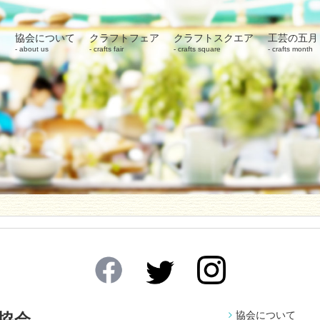
協会について
クラフトフェア
クラフトスクエア
工芸の五月
about us
crafts fair
crafts square
crafts month
協会について
協会