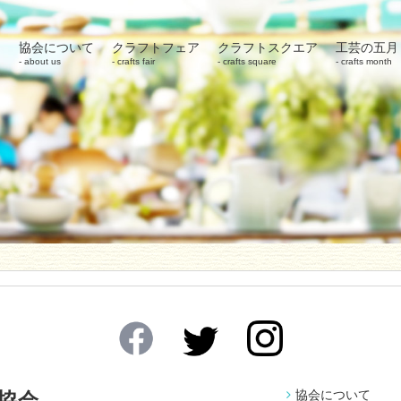
協会について
クラフトフェア
クラフトスクエア
工芸の五月
about us
crafts fair
crafts square
crafts month
協会について
協会