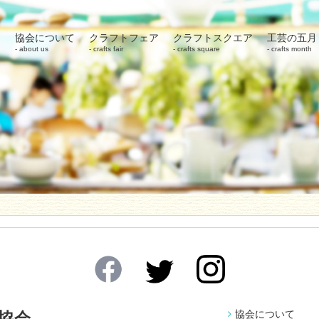
協会について
クラフトフェア
クラフトスクエア
工芸の五月
about us
crafts fair
crafts square
crafts month
協会について
協会