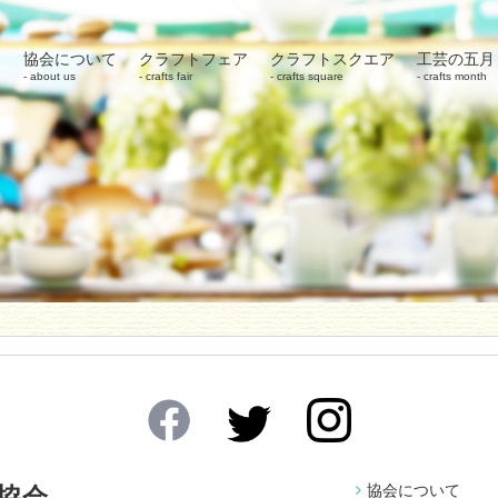
協会について
クラフトフェア
クラフトスクエア
工芸の五月
about us
crafts fair
crafts square
crafts month
協会について
協会