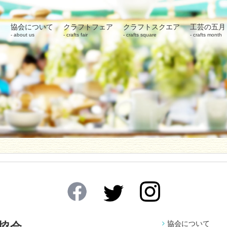
協会について
クラフトフェア
クラフトスクエア
工芸の五月
about us
crafts fair
crafts square
crafts month
協会について
協会