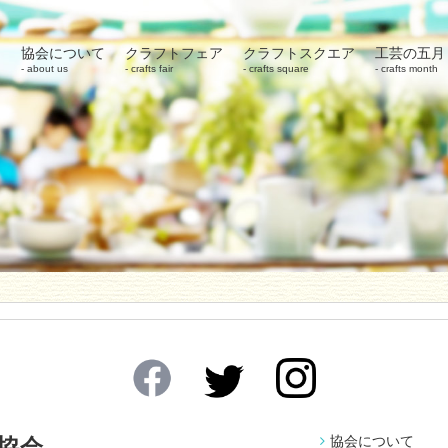
協会について
クラフトフェア
クラフトスクエア
工芸の五月
about us
crafts fair
crafts square
crafts month
協会について
協会