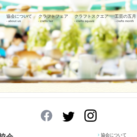
協会について
クラフトフェア
クラフトスクエア
工芸の五月
about us
crafts fair
crafts square
crafts month
協会について
協会