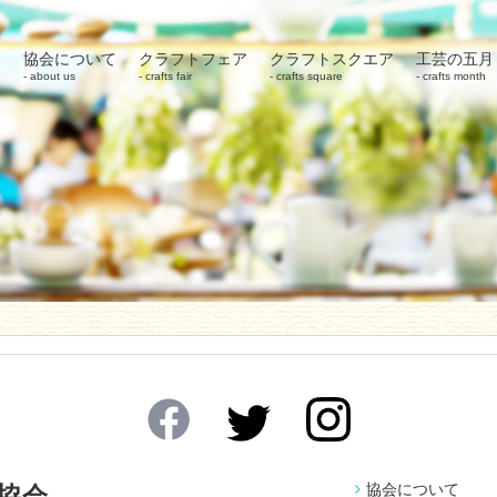
協会について
クラフトフェア
クラフトスクエア
工芸の五月
about us
crafts fair
crafts square
crafts month
協会について
協会