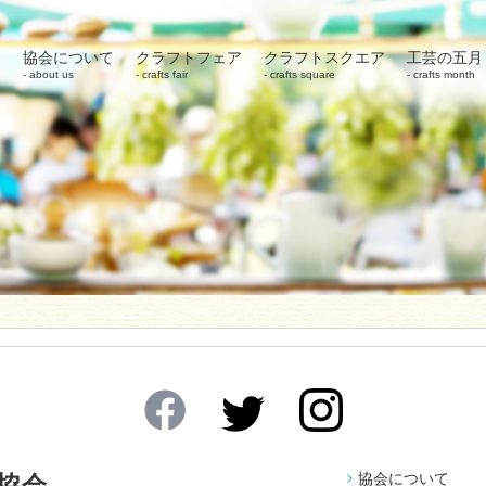
協会について
クラフトフェア
クラフトスクエア
工芸の五月
about us
crafts fair
crafts square
crafts month
協会について
協会