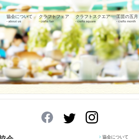
協会について
クラフトフェア
クラフトスクエア
工芸の五月
about us
crafts fair
crafts square
crafts month
協会について
協会