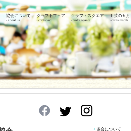
協会について
クラフトフェア
クラフトスクエア
工芸の五月
about us
crafts fair
crafts square
crafts month
協会について
協会