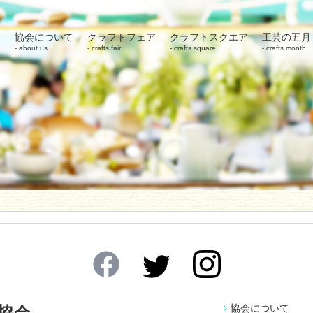
協会について
クラフトフェア
クラフトスクエア
工芸の五月
about us
crafts fair
crafts square
crafts month
協会について
協会