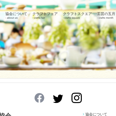
協会について
クラフトフェア
クラフトスクエア
工芸の五月
about us
crafts fair
crafts square
crafts month
協会について
協会