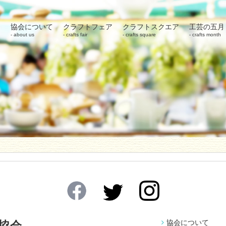
協会について
クラフトフェア
クラフトスクエア
工芸の五月
about us
crafts fair
crafts square
crafts month
協会について
協会