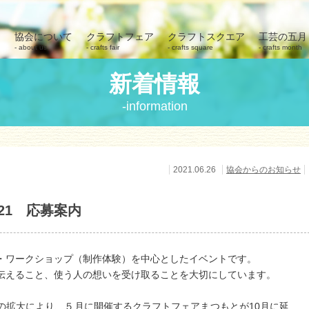
協会について
クラフトフェア
クラフトスクエア
工芸の五月
about us
crafts fair
crafts square
crafts month
新着情報
information
2021.06.26
協会からのお知らせ
21 応募案内
・ワークショップ（制作体験）を中心としたイベントです。
伝えること、使う人の想いを受け取ることを大切にしています。
の拡大により、５月に開催するクラフトフェアまつもとが10月に延