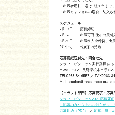
・出展者用駐車場は1組１台まで
・出展キャンセルの場合、納入さ
スケジュール
7月17日 応募締切
7月 末 出展可否通知/出展料
8月20日 出展料入金締切、出
9月中旬 出展案内発送
応募用紙送付先・問合せ先
クラフトピクニック実行委員会（
〒390-0812 長野県松本市県1-2-1
TEL0263-34-6557 ／ FAX0263-34
Mail : station@matsumoto-crafts
【クラフト部門】応募要項／応募
クラフトピクニック2021応募要項
ご応募のみなさまへお知らせ～ご
応募用紙（PDF）
／
応募用紙（wo