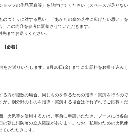
ショップの作品写真等）を貼付けてください（スペースが足りない
ものづくりに対する思い」「あがたの森の芝生に広げたい思い」を
合、この内容を参考に調整させていただきます。
付先までお送りください。
土）【必着】
をお送りいたします。8月20日(金) までに出展料をお振り込みく
する方が複数の場合、同じものを作るための指導・実演を行うので
すが、別分野のものを指導・実演する場合はそれぞれでご応募くだ
機、火気等を使用する方は、事前に申請いただき、ブースには各自
日の朝に消防署の立入確認があります。なお、私用のための火気使
せていただきます。