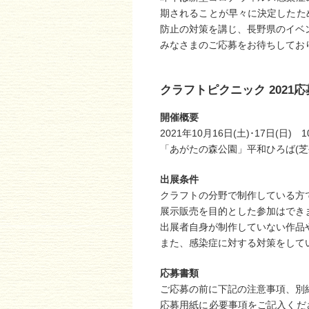
期されることが早々に決定したた
防止の対策を講じ、長野県のイベ
みなさまのご応募をお待ちしてお
クラフトピクニック 202
開催概要
2021年10月16日(土)･17日(日) 
「あがたの森公園」平和ひろば(芝生
出展条件
クラフトの分野で制作している方
展示販売を目的とした参加はでき
出展者自身が制作していない作品
また、感染症に対する対策をして
応募書類
ご応募の前に下記の注意事項、別
応募用紙に必要事項をご記入くだ