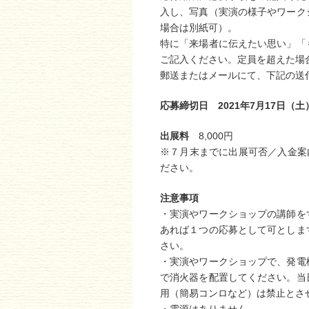
入し、写真（実演の様子やワーク
場合は別紙可）。
特に「来場者に伝えたい思い」「
ご記入ください。定員を超えた場
郵送またはメールにて、下記の送
応募締切日 2021年7月17日（
出展料
8,000円
※７月末までに出展可否／入金案内
ださい。
注意事項
・実演やワークショップの講師を
あれば１つの応募として可としま
さい。
・実演やワークショップで、発電
で消火器を配置してください。当
用（簡易コンロなど）は禁止とさ
・電源はありません。