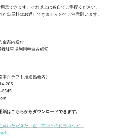
ご用意できます。それ以上は各自でご手配ください。
れた出展料はお返しできませんのでご注意願います。
入金案内送付
展者駐車場利用申込み締切
松本クラフト推進協会内）
4-205
-6545
-com
用紙はこちらからダウンロードできます。
注意いただきたい点、前回との変更点など～
rd）