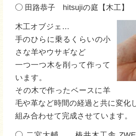
◯ 田路恭子 hitsujiの庭【木工】
木工オブジェ…
手のひらに乗るくらいの小
さな羊やウサギなど
一つ一つ木を削って作って
います。
その木で作ったベースに羊
毛や革など時間の経過と共に変化
組み合わせて完成させています。
◯ 二宮大輔 椿井木工舎 ZWEI 