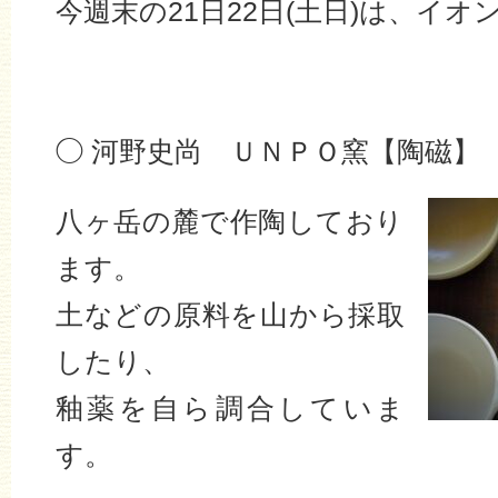
今週末の21日22日(土日)は、イ
.
◯ 河野史尚 ＵＮＰＯ窯【陶磁】
八ヶ岳の麓で作陶しており
ます。
土などの原料を山から採取
したり、
釉薬を自ら調合していま
す。