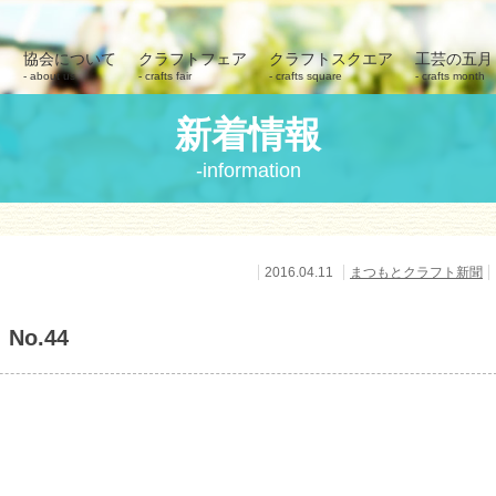
協会について
クラフトフェア
クラフトスクエア
工芸の五月
about us
crafts fair
crafts square
crafts month
新着情報
information
2016.04.11
まつもとクラフト新聞
o.44