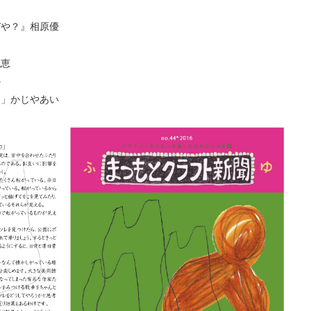
ぞや？』相原優
紀恵
か
ま」かじやあい