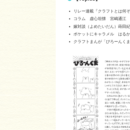
リレー連載『クラフトとは何
コラム 虚心坦懐 宮嶋通江
嫁対談（よめたいだん）蒔田
ポケットにキャラメル はる
クラフトまんが「びろーんく