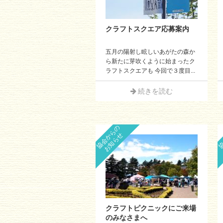
クラフトスクエア応募案内
五月の陽射し眩しいあがたの森か
ら新たに芽吹くように始まったク
ラフトスクエアも 今回で３度目...
続きを読む
協会からの
協
お知らせ
クラフトピクニックにご来場
のみなさまへ