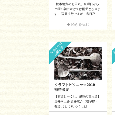
松本地方のお天気、金曜日から
土曜の朝にかけては雨天となりま
す。 雨天決行ですが、当日及...
続きを読む
協会からの
協
お知らせ
クラフトピクニック2019
招待出展
【有道しゃくし、飛驒の雪入道】
奥井木工舎 奥井京介（岐阜県）
有道(うとう)しゃくしは、...