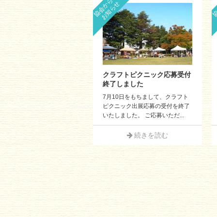
協会からの
協
お知らせ
クラフトピクニック応募受付
終了しました
7月10日をもちまして、クラフト
ピクニック出展応募の受付を終了
いたしました。 ご応募いただ...
続きを読む