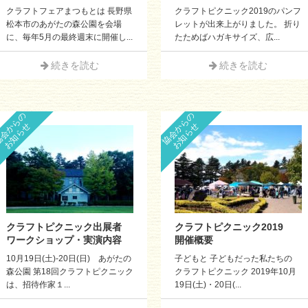
クラフトフェアまつもとは 長野県
クラフトピクニック2019のパンフ
松本市のあがたの森公園を会場
レットが出来上がりました。 折り
に、毎年5月の最終週末に開催し...
たためばハガキサイズ、広...
続きを読む
続きを読む
会からの
協会からの
お知らせ
お知らせ
クラフトピクニック出展者
クラフトピクニック2019
ワークショップ・実演内容
開催概要
10月19日(土)-20日(日) あがたの
子どもと 子どもだった私たちの
森公園 第18回クラフトピクニック
クラフトピクニック 2019年10月
は、招待作家１...
19日(土)・20日(...