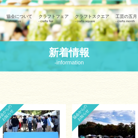
協会について
クラフトフェア
クラフトスクエア
工芸の五月
about us
crafts fair
crafts square
crafts month
新着情報
information
会からの
協会からの
お知らせ
お知らせ