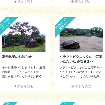
続きを読む
続きを読む
会からの
協会からの
お知らせ
お知らせ
夏季休業のお知らせ
クラフトピクニックにご応募
いただいた みなさまへ
暑中お見舞い申しあげます。 連日
クラフトピクニックにご応募をい
の猛暑日、どうぞみなさま強い日
ただきましたみなさま、ありがと
差しを避けてしっかり水分補給...
うございます。 このたびの結果...
続きを読む
続きを読む