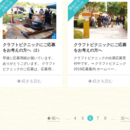
会からの
協会からの
お知らせ
お知らせ
クラフトピクニックにご応募
クラフトピクニックにご応募
をお考えの方へ（2）
をお考えの方へ
早速に応募用紙が届いています。
クラフトピクニックの出展応募受
ありがとうございます。 クラフト
付中です。➙ クラフトピクニック
ピクニックのご応募は、応募用...
2019応募案内 ホームペー...
続きを読む
続きを読む
前へ
...
4
5
6
7
8
...
次へ