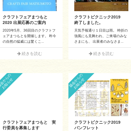
クラフトフェアまつもと
クラフトピクニック2019
2020 出展応募のご案内
終了しました。
2020年5月、36回目のクラフトフ
天気予報通り１日目は雨。 時折の
ェアまつもとを開催します。 昨今
強風にも見舞われ、ご来場のみな
の自然の猛威には驚くこ...
さまにも、 出展者のみなさま...
続きを読む
続きを読む
会からの
協会からの
お知らせ
お知らせ
クラフトフェアまつもと 実
クラフトピクニック2019
行委員を募集します
パンフレット