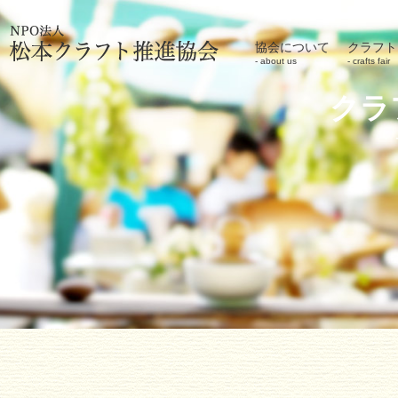
協会について
クラフト
about us
crafts fair
クラ